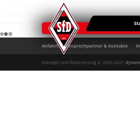
27.03.2024
Im „Duell unter Sportfreunden“, das das Nachholspiel des 15. Spie
ersten Halbzeit (13., 23. und 27.).
St
⚽⚫🔴
Anfahrt
Ansprechpartner & Kontakte
I
Konzept und Realisierung © 2020-2021
dynam