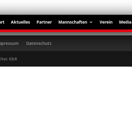
ltages war, trennen sich die Sportfreunde Dorfmerkingen und die Sp
art
Aktuelles
Partner
Mannschaften
Verein
Media
mpressum
Datenschutz
itec GbR