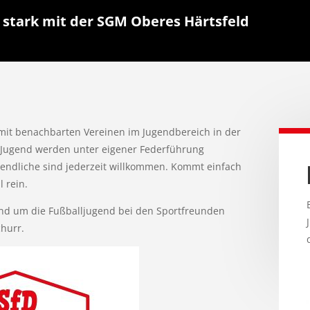
tark mit der SGM Oberes Härtsfeld
mit benachbarten Vereinen im Jugendbereich in der
E-Jugend werden unter eigener Federführung
ugendliche sind jederzeit willkommen. Kommt einfach
 rein.
und um die Fußballjugend bei den Sportfreunden
churr.