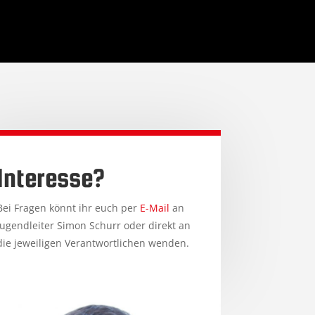
Interesse?
Bei Fragen könnt ihr euch per
E-Mail
an
Jugendleiter Simon Schurr oder direkt an
die jeweiligen Verantwortlichen wenden.