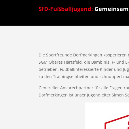
SfD-Fußballjugend:
Gemeinsam s
Die Sportfreunde Dorfmerkingen kooperieren 
SGM Oberes Härtsfeld, die Bambinis, F- und 
betrieben. Fußballinteressierte Kinder und J
zu den Trainingseinheiten und schnuppert mal
Genereller Ansprechpartner für alle Fragen r
Dorfmerkingen ist unser Jugendleiter Simon S