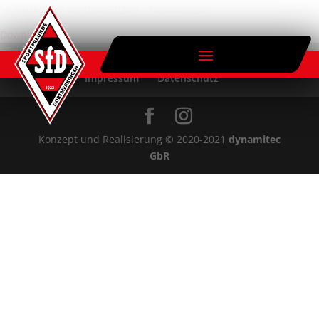
Sportfreunde Dorfmerkingen : TSV Essingen
Download
Anfahrt
Ansprechpartner & Kontakte
Impressum
Datenschutz
Konzept und Realisierung © 2020-2021
dynamitec
GbR