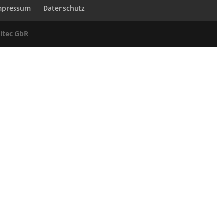
mpressum
Datenschutz
itec GbR